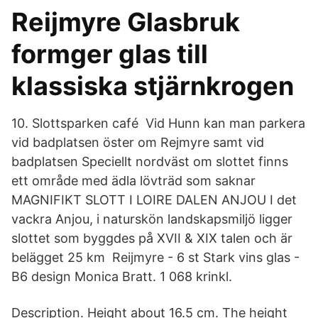
Reijmyre Glasbruk
formger glas till
klassiska stjärnkrogen
10. Slottsparken café Vid Hunn kan man parkera
vid badplatsen öster om Rejmyre samt vid
badplatsen Speciellt nordväst om slottet finns
ett område med ädla lövträd som saknar
MAGNIFIKT SLOTT I LOIRE DALEN ANJOU I det
vackra Anjou, i naturskön landskapsmiljö ligger
slottet som byggdes på XVII & XIX talen och är
belägget 25 km Reijmyre - 6 st Stark vins glas -
B6 design Monica Bratt. 1 068 krinkl.
Description. Height about 16.5 cm. The height