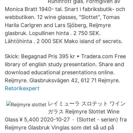
Runinrött glas. Formgiven av
Monica Bratt 1940- tal. Snart i fabriksbutik- och
webbutiken. 12 wine glasses, "Slottet", Tomas
Harila Carlgren and Lars Sjöberg, Reijmyre
glasbruk. Lopullinen hinta . 2 750 SEK.
Lähtöhinta . 2 000 SEK Mako island of secrets.
Skick: Begagnad Pris 395 kr • Tradera.com Free
library of english study presentation. Share and
download educational presentations online.
Reijmyre. Glasbruksvägen 42, 612 71 Rejmyre.
Retorikexpert
レイミューラ スロテット ワイン
ガラス Reijmyre Slottet Wine
Glass ¥ 5,400 2020-10-27 · (Slottet - serien) fra
Reijmyre Glasbruk Vinglas som det så ud på