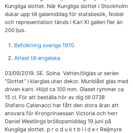
Kungliga slottet. När Kungliga slottet i Stockholm
dukar upp till galamiddag för statsbesök, Nobel
och representation tänds i Karl XI galleri fler än
200 ljus.
Befolkning sverige 1970
Attest till engelska
03/09/2019. SE. Solna Vatten/ölglas ur serien
“Slottet” i klarglas utan dekor. Munblåst glas med
driven kant. Höjd ca 100 mm. Glaset rymmer ca
15 cl. För att beställa hör av dig till 0738
Stefano Catenacci har fått den stora äran att
ansvara för Kronprinsessan Victoria och herr
Daniel Westlings bröllopsmiddag 19 juni på
Kungliga slottet. p r o d u k t b i l d e r Reijmyre