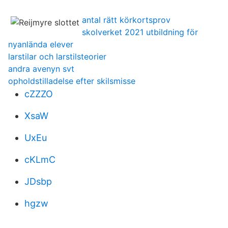
antal rätt körkortsprov
skolverket 2021 utbildning för
nyanlända elever
larstilar och larstilsteorier
andra avenyn svt
opholdstilladelse efter skilsmisse
cZZZO
XsaW
UxEu
cKLmC
JDsbp
hgzw