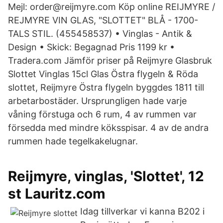
Mejl: order@reijmyre.com Köp online REIJMYRE /
REJMYRE VIN GLAS, "SLOTTET" BLÅ - 1700-
TALS STIL. (455458537) • Vinglas - Antik &
Design • Skick: Begagnad Pris 1199 kr •
Tradera.com Jämför priser på Reijmyre Glasbruk
Slottet Vinglas 15cl Glas Östra flygeln & Röda
slottet, Reijmyre Östra flygeln byggdes 1811 till
arbetarbostäder. Ursprungligen hade varje
våning förstuga och 6 rum, 4 av rummen var
försedda med mindre köksspisar. 4 av de andra
rummen hade tegelkakelugnar.
Reijmyre, vinglas, 'Slottet', 12
st Lauritz.com
Idag tillverkar vi kanna B202 i